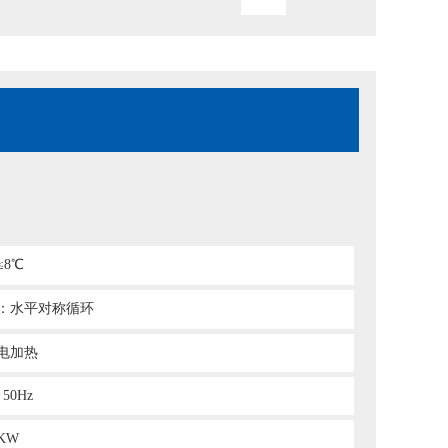
8℃
：水平对称循环
电加热
50Hz
KW