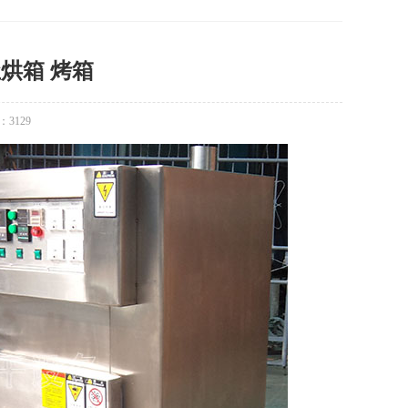
尘烘箱 烤箱
：
3129