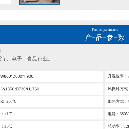
Product parameters
产−品−参−数
：
电子、食品行业。
W800*D600*H900
升温速率：≤
：
W1350*D730*H1760
风循环方式
：
T-250℃
加热方式：
：±1℃
电源：380V 
：±3℃
总功率：12