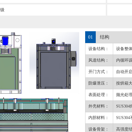
百级
01
结构
设备结构：
设备整
风道结构：
内循环
开门方式：
自动开
防爆泄压：
按烘箱
表面处理：
抛光处
外壳材料：
SUS30
内胆材料：
SUS3
设备骨架：
高强度