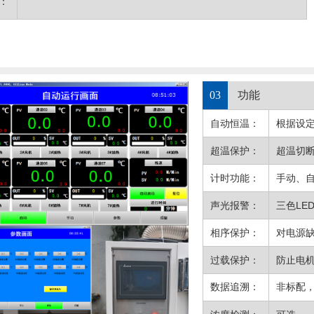
：
03
功能
自动恒温：
根据设
超温保护：
超温切
计时功能：
手动、
声光报警：
三色L
相序保护：
对电源
过载保护：
防止电
数据追溯：
非标配