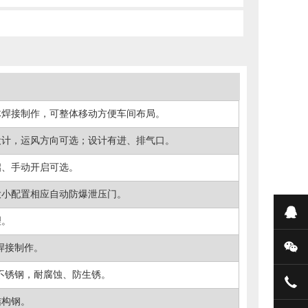
体焊接制作，可整体移动方便车间布局。
设计，运风方向可选；设计有进、排气口。
启、手动开启可选。
大小配置相应自动防爆泄压门。
在
理。
微
4焊接制作。
04不锈钢，耐腐蚀、防生锈。
182
结构钢。