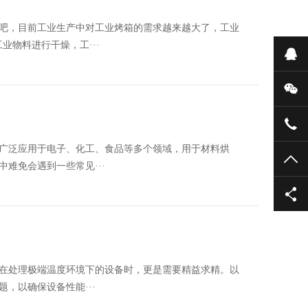
吧，目前工业生产中对工业烤箱的需求越来越大了，工业
业物料进行干燥，工···
在
微
182
广泛应用于电子、化工、食品等多个领域，用于材料烘
TO
难免会遇到一些常见···
在处理极端温度环境下的设备时，更是需要精益求精。以
，以确保设备性能···